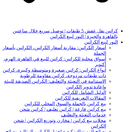
كراتين نقل عفش 5 طبقات | توصيل سريع خلال ساعتين
بالقاهرة والجيزة | النور لبيع الكراتين
النور لبيع الكراتين
أسعار الكراتين: مقارنة أسعار الكراتين، الكراتين بأسعار
الجملة
أسواق محلية للكراتين: كراتين للبيع في القاهرة، الهرم،
أكتوبر
أنواع الكراتين: كراتين صغيرة ومتوسطة وكبيرة، كراتين
ذات طبقات مزدوجة، كراتين مقاومة للرطوبة
الاستدامة في التعبئة والتغليف: الكراتين الصديقة للبيئة
وإعادة تدوير الكراتين
الدليل الشامل للكراتين
المقالات التعريفية للكراتين
بيع كراتين بالجملة والسوق المحلي للكراتين
بيع كراتين فارغة | كراتين تغليف | كراتين شحن
خدمات التعبئة والتغليف
محلات بيع كراتين | مخازن وتوزيع الكراتين | شحن
الكراتين
نصائح للمستهلك: كيفية اختيار الكراتين المثالية، نصائح