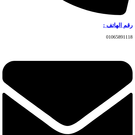
رقم الهاتف :
01065891118