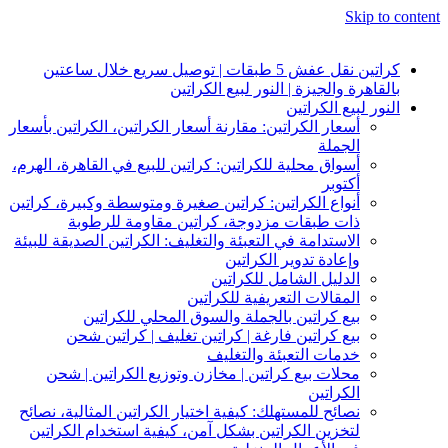
Skip to content
كراتين نقل عفش 5 طبقات | توصيل سريع خلال ساعتين
بالقاهرة والجيزة | النور لبيع الكراتين
النور لبيع الكراتين
أسعار الكراتين: مقارنة أسعار الكراتين، الكراتين بأسعار
الجملة
أسواق محلية للكراتين: كراتين للبيع في القاهرة، الهرم،
أكتوبر
أنواع الكراتين: كراتين صغيرة ومتوسطة وكبيرة، كراتين
ذات طبقات مزدوجة، كراتين مقاومة للرطوبة
الاستدامة في التعبئة والتغليف: الكراتين الصديقة للبيئة
وإعادة تدوير الكراتين
الدليل الشامل للكراتين
المقالات التعريفية للكراتين
بيع كراتين بالجملة والسوق المحلي للكراتين
بيع كراتين فارغة | كراتين تغليف | كراتين شحن
خدمات التعبئة والتغليف
محلات بيع كراتين | مخازن وتوزيع الكراتين | شحن
الكراتين
نصائح للمستهلك: كيفية اختيار الكراتين المثالية، نصائح
لتخزين الكراتين بشكل آمن، كيفية استخدام الكراتين