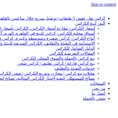
Skip to content
كراتين نقل عفش 5 طبقات | توصيل سريع خلال ساعتين بالقاهرة والجيزة | النور لبيع الكراتين
النور لبيع الكراتين
أسعار الكراتين: مقارنة أسعار الكراتين، الكراتين بأسعار ا
أسواق محلية للكراتين: كراتين للبيع في القاهرة، الهرم، أك
أنواع الكراتين: كراتين صغيرة ومتوسطة وكبيرة، كراتين
الاستدامة في التعبئة والتغليف: الكراتين الصديقة للبيئة وإ
الدليل الشامل للكراتين
المقالات التعريفية للكراتين
بيع كراتين بالجملة والسوق المحلي للكراتين
بيع كراتين فارغة | كراتين تغليف | كراتين شحن
خدمات التعبئة والتغليف
محلات بيع كراتين | مخازن وتوزيع الكراتين | شحن الكراتي
نصائح للمستهلك: كيفية اختيار الكراتين المثالية، نصائح ل
المنتجات
من نحن
اتصل بنا
شحن بالجملة