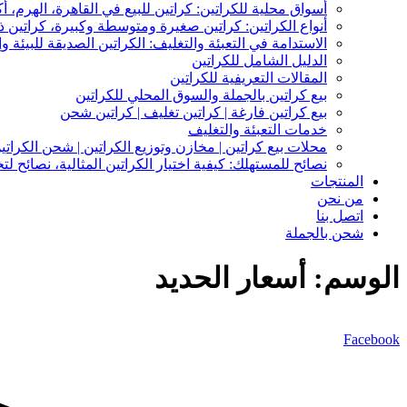
أسواق محلية للكراتين: كراتين للبيع في القاهرة، الهرم، أك
أنواع الكراتين: كراتين صغيرة ومتوسطة وكبيرة، كراتين
الاستدامة في التعبئة والتغليف: الكراتين الصديقة للبيئة وإ
الدليل الشامل للكراتين
المقالات التعريفية للكراتين
بيع كراتين بالجملة والسوق المحلي للكراتين
بيع كراتين فارغة | كراتين تغليف | كراتين شحن
خدمات التعبئة والتغليف
محلات بيع كراتين | مخازن وتوزيع الكراتين | شحن الكراتي
نصائح للمستهلك: كيفية اختيار الكراتين المثالية، نصائح ل
المنتجات
من نحن
اتصل بنا
شحن بالجملة
الوسم:
أسعار الحديد
Facebook