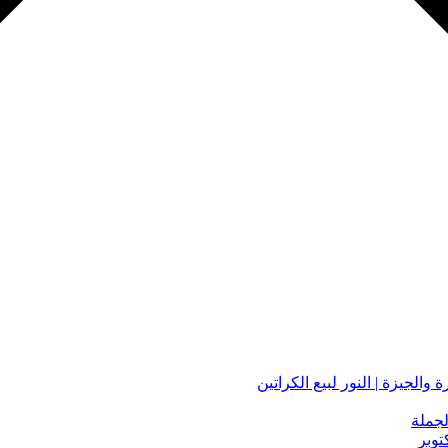
لجملة
توبر