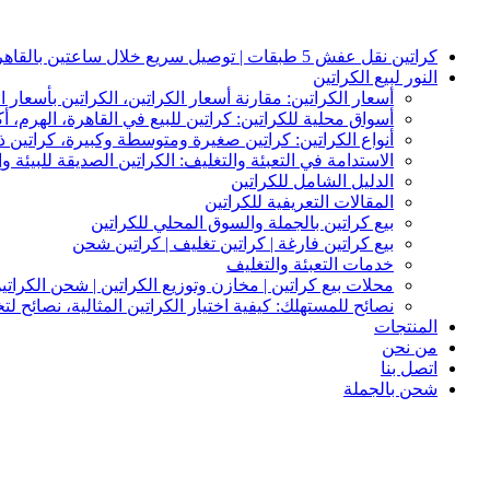
Skip
to
content
كراتين نقل عفش 5 طبقات | توصيل سريع خلال ساعتين بالقاهرة والجيزة | النور لبيع الكراتين
النور لبيع الكراتين
أسعار الكراتين: مقارنة أسعار الكراتين، الكراتين بأسعار ا
أسواق محلية للكراتين: كراتين للبيع في القاهرة، الهرم، أك
أنواع الكراتين: كراتين صغيرة ومتوسطة وكبيرة، كراتين
الاستدامة في التعبئة والتغليف: الكراتين الصديقة للبيئة وإ
الدليل الشامل للكراتين
المقالات التعريفية للكراتين
بيع كراتين بالجملة والسوق المحلي للكراتين
بيع كراتين فارغة | كراتين تغليف | كراتين شحن
خدمات التعبئة والتغليف
محلات بيع كراتين | مخازن وتوزيع الكراتين | شحن الكراتي
نصائح للمستهلك: كيفية اختيار الكراتين المثالية، نصائح ل
المنتجات
من نحن
اتصل بنا
شحن بالجملة