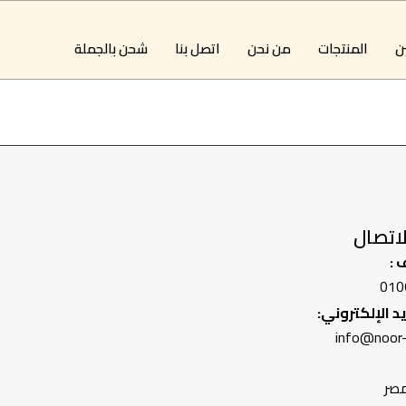
ين
المنتجات
من نحن
اتصل بنا
شحن بالجملة
اتصال
 :
010
يد الإلكتروني:
info@noor
مصر