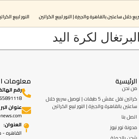
النور لبيع الكرات
برتغال لكرة اليد
الرئيسية
معلومات ال
من نحن
رقم الهاتف
65891118
كراتين نقل عفش 5 طبقات | توصيل سريع خلال
ساعتين بالقاهرة والجيزة | النور لبيع الكراتين
عنوان البر
-news.com
اتصل بنا
العنوان:
مدونة نور نيوز
القاهره - 
شحن بالجملة