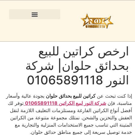
 نقل عفش 5 طبقات | توصيل سريع خلال ساعتين بالقاهرة والجيزة | النور لبيع الكراتين
رخص كراتين للبيع
حدائق حلوان| شركة
نور 01065891118
 كنت تبحث عن
كراتين للبيع بحدائق حلوان
بجودة عالية وأسعار
سبة، فإن
شركة النور لبيع الكراتين 01065891118
توفر لك
ل أنواع الكراتين الفارغة ومستلزمات التغليف اللازمة لنقل
فش والتخزين والشحن. نمتلك مجموعة متنوعة من الكراتين
تينة التي تناسب جميع الاستخدامات المنزلية والتجارية مع
ة توصيل سريعة إلى جميع مناطق حدائق حلوان.