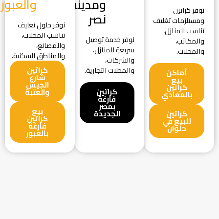
ومدينة
والعبور
نوفر كراتين
نصر
ومستلزمات تغليف
نوفر حلول تغليف
تناسب المنازل،
تناسب المحلات،
نوفر خدمة توصيل
والمكاتب،
والمصانع،
سريعة للمنازل،
والمحلات.
والمناطق السكنية.
والشركات،
كراتين
والمحلات التجارية.
أماكن
شارع
بيع
الجيش
كراتين
كراتين
والعتبة
بالمعادي
فارغة
بمصر
بيع
كراتين
الجديدة
كراتين
للبيع في
فارغة
حلوان
بالعبور