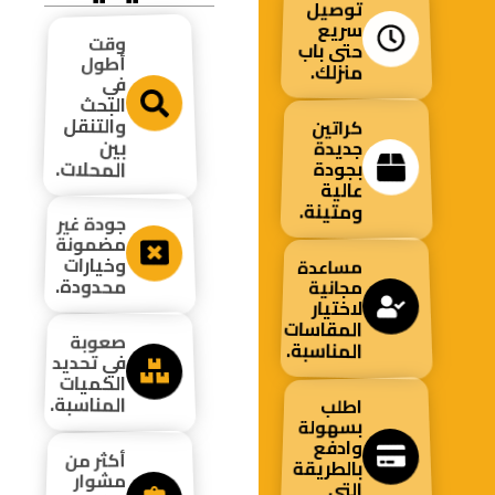
توصيل
سريع
وقت
حتى باب
أطول
منزلك.
في
البحث
والتنقل
كراتين
بين
جديدة
المحلات.
بجودة
عالية
ومتينة.
جودة غير
مضمونة
وخيارات
مساعدة
محدودة.
مجانية
لاختيار
المقاسات
صعوبة
المناسبة.
في تحديد
الكميات
المناسبة.
اطلب
بسهولة
وادفع
أكثر من
بالطريقة
مشوار
التي