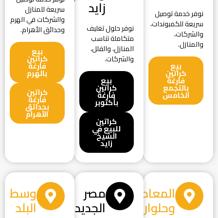
زايد
سريعة للمنازل
نوفر خدمة توصيل
والشركات في الهرم
سريعة للكمبوندات،
نوفر حلول تغليف
وحدائق الأهرام.
والشركات،
متكاملة تناسب
والمنازل.
المنازل، والفلل،
بيع
كراتين
والشركات.
بيع
فارغة
كراتين
بالهرم
فارغة
بيع
بالتجمع
كراتين
كراتين
الخامس
فارغة
فارغة
بأكتوبر
بحدائق
الأهرام
كراتين
للبيع في
الشيخ
زايد
المعادي
مصر
وسط
وحلوان
الجديدة
البلد