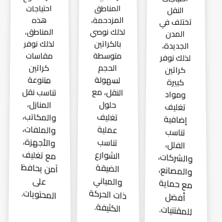
المناطق
احتياجات
النقل
المزدحمة،
هذه
تختلف في
لذلك نوصي
المناطق،
المدن
لذلك نوفر
بالكراتين
الجديدة،
متوسطة
مقاسات
لذلك نوفر
كراتين
الحجم
كراتين
لسهولة
متنوعة
كبيرة
تناسب نقل
النقل، مع
ومواد
المنازل،
حلول
تغليف
والمكاتب،
تغليف
إضافية
والملفات،
عملية
تناسب
والأجهزة،
تناسب
الفلل،
مع تغليف
الشوارع
والشركات،
آمن يحافظ
الضيقة
والمصانع،
والمباني
على
مع حماية
ذات الحركة
المحتويات.
أفضل
الكثيفة.
للمقتنيات.