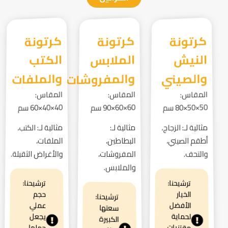
كرتونة
النيش
كرتونة
الملابس
كرتونة
الكتب
والصيني
والمفروشات
والملفات
المقاس:
المقاس:
المقاس:
50×50×80 سم
60×60×90 سم
40×40×60 سم
مثالية لـ: الزجاج،
مثالية لـ:
مثالية لـ: الكتب،
أطقم الصيني،
البطاطين،
الملفات،
والتحف.
المفروشات،
والأغراض الثقيلة.
والملابس.
ترشيحنا:
ترشيحنا:
الخيار
حجم
ترشيحنا:
الأفضل
عملي
سعتها
لحماية
يجعل
الكبيرة
مقتنيات
حملها