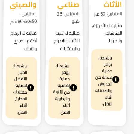
الأثاث
صناعي
والصيني
المقاس: 60 متر
المقاس:
المقاس: 3.5
كيلو
50×50×80 سم
مثالية لـ: الأجهزة،
الشاشات،
مثالية لـ: تثبيت
مثالية لـ: الزجاج،
والمرايا.
الأثاث، والأدراج،
أطقم الصيني،
والمقتنيات.
والتحف.
ترشيحنا:
يوفر
ترشيحنا:
ترشيحنا:
حماية
الخيار
يوفر
فعالة من
الأفضل
حماية
الخدوش
إضافية
لحماية
والصدمات
من الأتربة
مقتنيات
أثناء
والرطوبة
المطبخ
النقل.
أثناء
أثناء
النقل.
النقل.