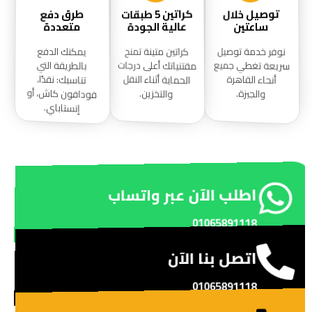
توصيل خلال
طرق دفع
كراتين 5 طبقات
عالية الجودة
متعددة
ساعتين
نوفر خدمة توصيل
كراتين متينة تمنح
يمكنك الدفع
مقتنياتك أعلى درجات
سريعة تغطي جميع
بالطريقة التي
الحماية أثناء النقل
أنحاء القاهرة
تناسبك: نقدًا،
فودافون كاش، أو
والتخزين.
والجيزة.
إنستاباي.
اطلب الآن عبر واتساب
01065891118
اتصل بنا الآن
01065891118