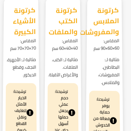
كرتونة
الملابس
كرتونة
الكتب
كرتونة
الأشياء
والمفروشات
والملفات
الكبيرة
المقاس:
المقاس:
المقاس:
60×60×90 سم
40×40×60 سم
70×70×70 سم
مثالية لـ:
مثالية لـ: الكتب،
مثالية لـ: الأجهزة،
البطاطين،
الملفات،
النجف، وقطع
المفروشات،
والأغراض الثقيلة.
الديكور.
والملابس.
ترشيحنا:
ترشيحنا:
الخيار
حجم
ترشيحنا:
الأمثل
عملي
يوفر
لتغليف
يجعل
حماية
حملها
ونقل
فعالة من
القطع
أسهل
الخدوش
حتى عند
كبيرة