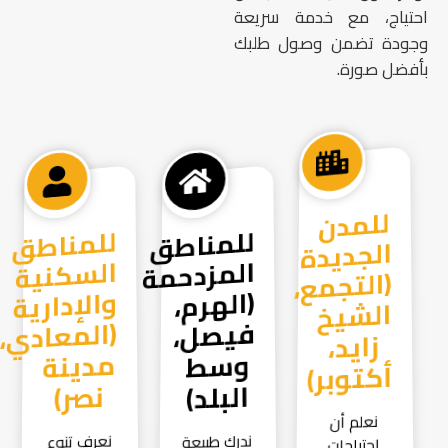
احتياج، مع خدمة سريعة
وجودة تضمن وصول طلبك
بأفضل صورة.
للمدن
الجديدة
(التجمع،
الشيخ
زايد،
للمناطق
المزدحمة
(الهرم،
فيصل،
وسط
للمناطق
السكنية
والإدارية
(المعادي،
مدينة
أكتوبر)
البلد)
نصر)
نعلم أن
ندرك طبيعة
نعرف تنوع
احتياجات