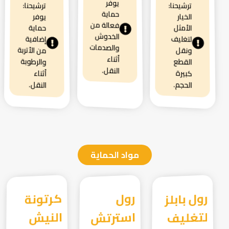
يوفر
ترشيحنا:
ترشيحنا:
حماية
الخيار
يوفر
فعالة من
الأمثل
حماية
الخدوش
لتغليف
إضافية
والصدمات
من الأتربة
ونقل
أثناء
والرطوبة
القطع
النقل.
كبيرة
أثناء
الحجم.
النقل.
مواد الحماية
رول بابلز
لتغليف
رول
استرتش
كرتونة
النيش