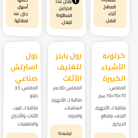
تقلل عدد
المطبخ
أسهل
الكراتين
حتى عند
أثناء
المطلوبة
امتلائها.
النقل.
للنقل.
كرتونة
الأشياء
رول بابلز
لتغليف
رول
استرتش
الكبيرة
الأثاث
صناعي
المقاس:
المقاس: 60 متر
المقاس: 3.5
70×70×70 سم
كيلو
مثالية لـ: الأجهزة،
مثالية لـ: الأجهزة،
الشاشات،
مثالية لـ: تثبيت
النجف، وقطع
والمرايا.
الأثاث، والأدراج،
والمقتنيات.
الديكور.
ترشيحنا: