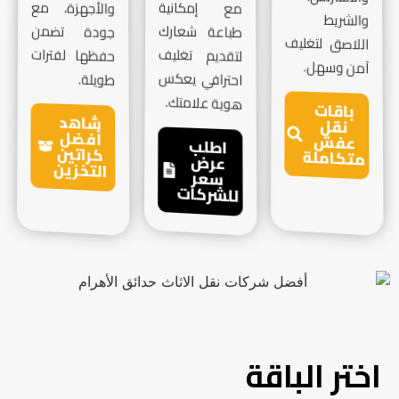
مع إمكانية
والأجهزة، مع
والشريط
طباعة شعارك
جودة تضمن
اللاصق لتغليف
لتقديم تغليف
حفظها لفترات
آمن وسهل.
احترافي يعكس
طويلة.
هوية علامتك.
باقات
شاهد
نقل
أفضل
عفش
اطلب
كراتين
متكاملة
عرض
التخزين
سعر
للشركات
اختر الباقة