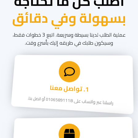
اطلب كل ما تحتاجه
بسهولة وفي دقائق
عملية الطلب لدينا بسيطة وسريعة. اتبع 3 خطوات فقط،
وسيكون طلبك في طريقه إليك بأسرع وقت.
1. تواصل معنا
راسلنا عبر واتساب على
01065891118
أو اتصل بنا.