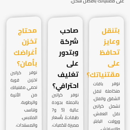
على مقتنياتك بأفضل شكل.
بتنقل
وعايز
تحافظ
صاحب
شركة
وبتدور
محتاج
تخزن
أغراضك
على
على
بأمان؟
مقتنياتك؟
تغليف
نوفر كراتين
تخزين قوية
احترافي؟
نوفر باقات
تحمي مقتنياتك
متكاملة لنقل
نوفر كراتين
من الأتربة
الشقق والفلل،
بالجملة بجودة
والرطوبة،
تشمل كراتين
وتناسب
عالية (5 و7
نقل العفش،
طبقات)، بأسعار
الملابس،
ورولات البابلز،
مميزة للكميات،
والمستندات،
والاسترتش،