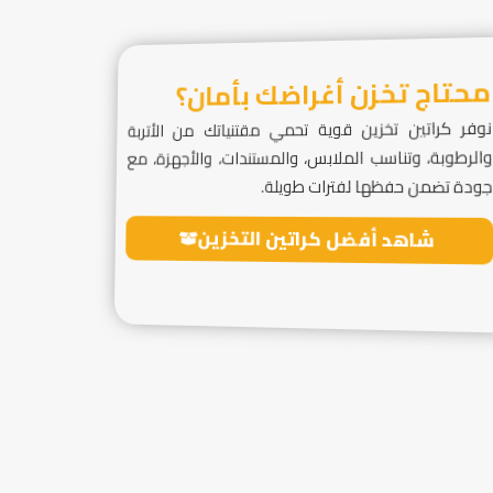
محتاج تخزن أغراضك بأمان؟
نوفر كراتين تخزين قوية تحمي مقتنياتك من الأتربة
والرطوبة، وتناسب الملابس، والمستندات، والأجهزة، مع
جودة تضمن حفظها لفترات طويلة.
شاهد أفضل كراتين التخزين