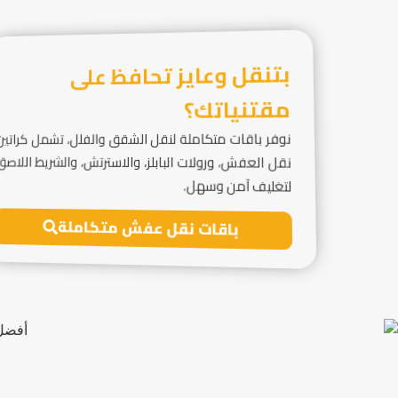
بتنقل وعايز تحافظ على
مقتنياتك؟
نوفر باقات متكاملة لنقل الشقق والفلل، تشمل كراتين
نقل العفش، ورولات البابلز، والاسترتش، والشريط اللاصق
لتغليف آمن وسهل.
باقات نقل عفش متكاملة