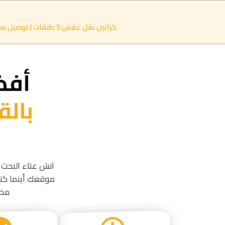
كراتين نقل عفش 5 طبقات | توصيل سريع خلال ساعتين بالقاهرة والجيزة | النور لبيع الكراتين
أفض
بالق
انسَ عناء البحث 
مخت