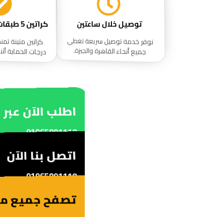
كراتين 5 طبقات عالية الجودة
توصيل خلال ساعتين
نوفر خدمة توصيل سريعة تغطي
كراتين متينة تمن
درجات الحماية أثناء
جميع أنحاء القاهرة والجيزة.
اطلب الآن عبر 
01065891118
اتصل بنا الآن
01065891118
تصفح جميع منت