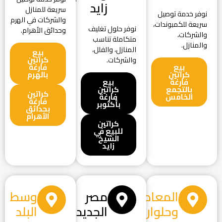
زايد
سريعة للمنازل
نوفر خدمة توصيل
والشركات في الهرم
سريعة للكمبوندات،
نوفر حلول تغليف
وحدائق الأهرام.
والشركات،
متكاملة تناسب
والمنازل.
المنازل، والفلل،
بيع
كراتين
والشركات.
بيع
فارغة
كراتين
بالهرم
فارغة
بيع
بالتجمع
كراتين
كراتين
الخامس
فارغة
فارغة
بأكتوبر
بحدائق
الأهرام
كراتين
للبيع في
الشيخ
زايد
المعادي
مصر
وسط
وحلوان
الجديدة
البلد