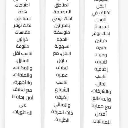
المناطق
احتياجات
النقل
المزدحمة،
هذه
تختلف في
لذلك نوصي
المناطق،
المدن
لذلك نوفر
بالكراتين
الجديدة،
متوسطة
مقاسات
لذلك نوفر
كراتين
الحجم
كراتين
لسهولة
متنوعة
كبيرة
تناسب نقل
النقل، مع
ومواد
المنازل،
حلول
تغليف
والمكاتب،
تغليف
إضافية
والملفات،
عملية
تناسب
والأجهزة،
تناسب
الفلل،
مع تغليف
الشوارع
والشركات،
آمن يحافظ
الضيقة
والمصانع،
والمباني
على
مع حماية
ذات الحركة
المحتويات.
أفضل
الكثيفة.
للمقتنيات.