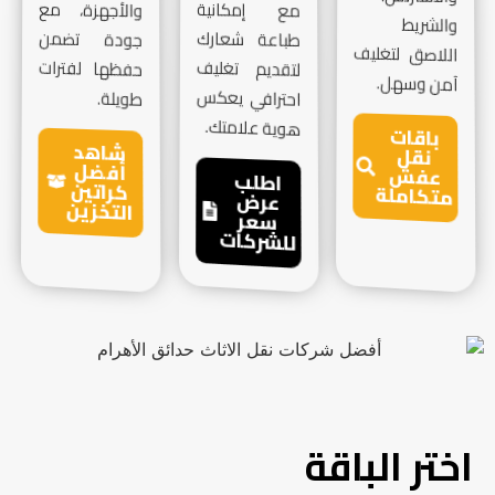
مع إمكانية
والأجهزة، مع
والشريط
طباعة شعارك
جودة تضمن
اللاصق لتغليف
لتقديم تغليف
حفظها لفترات
آمن وسهل.
احترافي يعكس
طويلة.
هوية علامتك.
باقات
شاهد
نقل
أفضل
عفش
اطلب
كراتين
متكاملة
عرض
التخزين
سعر
للشركات
اختر الباقة