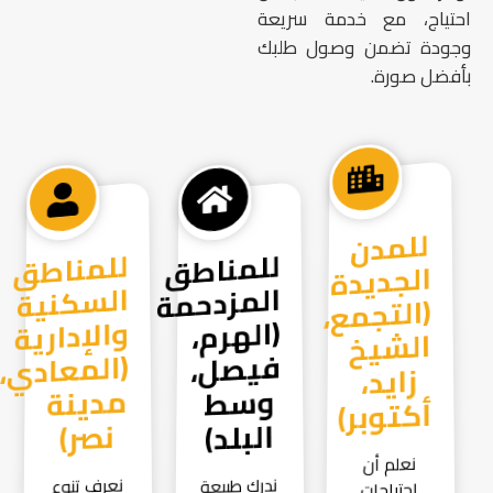
احتياج، مع خدمة سريعة
وجودة تضمن وصول طلبك
بأفضل صورة.
للمدن
الجديدة
(التجمع،
الشيخ
زايد،
للمناطق
المزدحمة
(الهرم،
فيصل،
وسط
للمناطق
السكنية
والإدارية
(المعادي،
مدينة
أكتوبر)
البلد)
نصر)
نعلم أن
ندرك طبيعة
نعرف تنوع
احتياجات