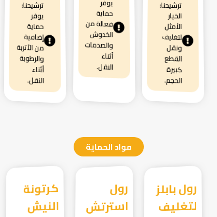
يوفر
ترشيحنا:
ترشيحنا:
حماية
الخيار
يوفر
فعالة من
الأمثل
حماية
الخدوش
لتغليف
إضافية
والصدمات
من الأتربة
ونقل
أثناء
والرطوبة
القطع
النقل.
كبيرة
أثناء
الحجم.
النقل.
مواد الحماية
رول بابلز
لتغليف
رول
استرتش
كرتونة
النيش