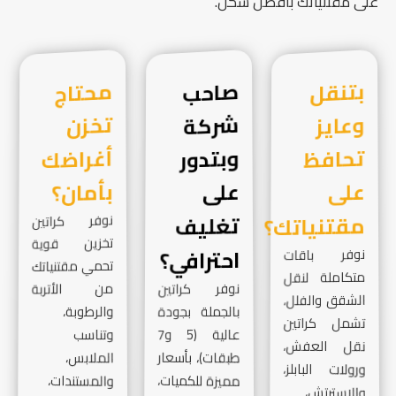
على مقتنياتك بأفضل شكل.
بتنقل
وعايز
تحافظ
صاحب
شركة
وبتدور
محتاج
تخزن
أغراضك
على
على
بأمان؟
مقتنياتك؟
تغليف
نوفر كراتين
تخزين قوية
احترافي؟
نوفر باقات
تحمي مقتنياتك
متكاملة لنقل
نوفر كراتين
من الأتربة
الشقق والفلل،
بالجملة بجودة
والرطوبة،
تشمل كراتين
وتناسب
عالية (5 و7
نقل العفش،
طبقات)، بأسعار
الملابس،
ورولات البابلز،
مميزة للكميات،
والمستندات،
والاسترتش،