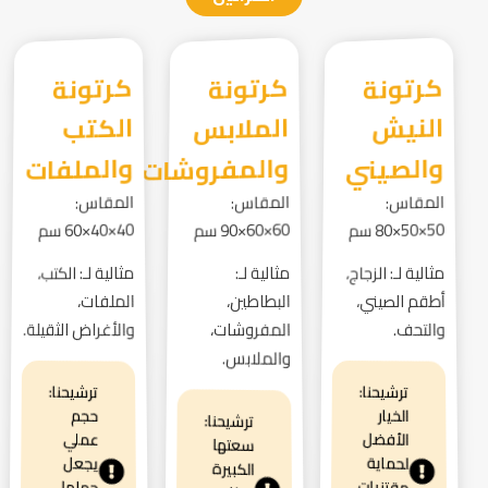
كرتونة
النيش
كرتونة
الملابس
كرتونة
الكتب
والصيني
والمفروشات
والملفات
المقاس:
المقاس:
المقاس:
50×50×80 سم
60×60×90 سم
40×40×60 سم
مثالية لـ: الزجاج،
مثالية لـ:
مثالية لـ: الكتب،
أطقم الصيني،
البطاطين،
الملفات،
والتحف.
المفروشات،
والأغراض الثقيلة.
والملابس.
ترشيحنا:
ترشيحنا:
الخيار
حجم
ترشيحنا:
الأفضل
عملي
سعتها
لحماية
يجعل
الكبيرة
مقتنيات
حملها