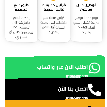
توصيل خلال
طرق دفع
كراتين 5 طبقات
عالية الجودة
متعددة
ساعتين
نوفر خدمة توصيل
كراتين متينة تمنح
يمكنك الدفع
مقتنياتك أعلى درجات
سريعة تغطي جميع
بالطريقة التي
الحماية أثناء النقل
أنحاء القاهرة
تناسبك: نقدًا،
فودافون كاش، أو
والتخزين.
والجيزة.
إنستاباي.
اطلب الآن عبر واتساب
01065891118
اتصل بنا الآن
01065891118