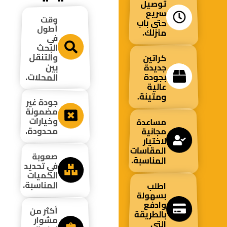
توصيل
سريع
وقت
حتى باب
أطول
منزلك.
في
البحث
والتنقل
كراتين
بين
جديدة
المحلات.
بجودة
عالية
ومتينة.
جودة غير
مضمونة
وخيارات
مساعدة
محدودة.
مجانية
لاختيار
المقاسات
صعوبة
المناسبة.
في تحديد
الكميات
المناسبة.
اطلب
بسهولة
وادفع
أكثر من
بالطريقة
مشوار
التي