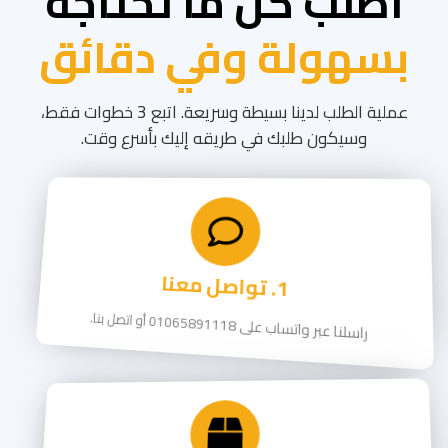
اطلب كل ما تحتاجه
بسهولة وفي دقائق
عملية الطلب لدينا بسيطة وسريعة. اتبع 3 خطوات فقط،
وسيكون طلبك في طريقه إليك بأسرع وقت.
1. تواصل معنا
راسلنا عبر واتساب على
01065891118
أو اتصل بنا.