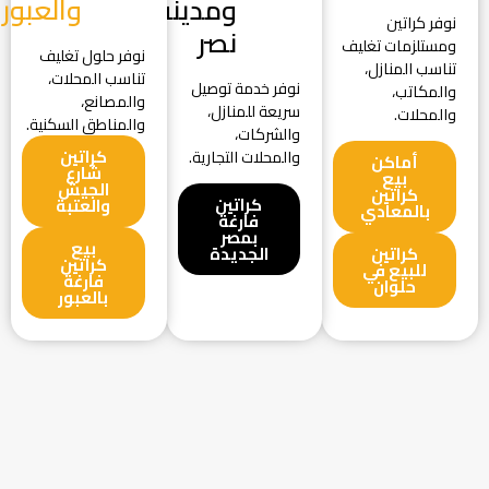
ومدينة
والعبور
نوفر كراتين
نصر
ومستلزمات تغليف
نوفر حلول تغليف
تناسب المنازل،
تناسب المحلات،
نوفر خدمة توصيل
والمكاتب،
والمصانع،
سريعة للمنازل،
والمحلات.
والمناطق السكنية.
والشركات،
كراتين
والمحلات التجارية.
أماكن
شارع
بيع
الجيش
كراتين
كراتين
والعتبة
بالمعادي
فارغة
بمصر
بيع
كراتين
الجديدة
كراتين
للبيع في
فارغة
حلوان
بالعبور