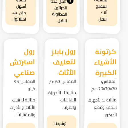
تقلل عدد
المطبخ
أسهل
الكراتين
حتى عند
أثناء
المطلوبة
امتلائها.
النقل.
للنقل.
كرتونة
الأشياء
رول بابلز
لتغليف
رول
استرتش
الكبيرة
الأثاث
صناعي
المقاس:
المقاس: 60 متر
المقاس: 3.5
70×70×70 سم
كيلو
مثالية لـ: الأجهزة،
مثالية لـ: الأجهزة،
الشاشات،
مثالية لـ: تثبيت
النجف، وقطع
والمرايا.
الأثاث، والأدراج،
والمقتنيات.
الديكور.
ترشيحنا: