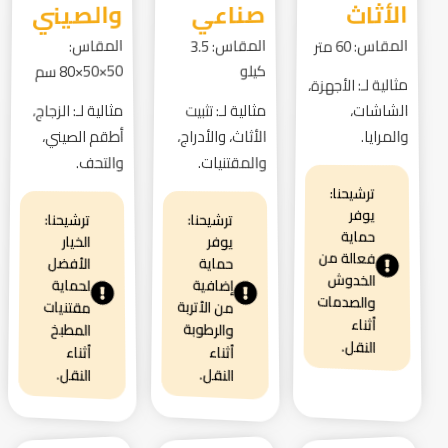
الأثاث
صناعي
والصيني
المقاس: 60 متر
المقاس:
المقاس: 3.5
كيلو
50×50×80 سم
مثالية لـ: الأجهزة،
الشاشات،
مثالية لـ: تثبيت
مثالية لـ: الزجاج،
والمرايا.
الأثاث، والأدراج،
أطقم الصيني،
والمقتنيات.
والتحف.
ترشيحنا:
يوفر
ترشيحنا:
ترشيحنا:
حماية
الخيار
يوفر
فعالة من
الأفضل
حماية
الخدوش
إضافية
لحماية
والصدمات
من الأتربة
مقتنيات
أثناء
والرطوبة
المطبخ
النقل.
أثناء
أثناء
النقل.
النقل.