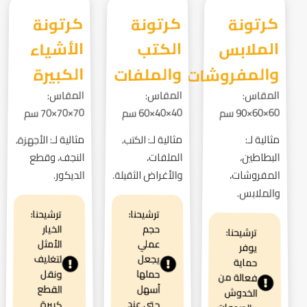
كرتونة
الملابس
كرتونة
الكتب
كرتونة
الأشياء
والمفروشات
والملفات
الكبيرة
المقاس:
المقاس:
المقاس:
60×60×90 سم
40×40×60 سم
70×70×70 سم
مثالية لـ:
مثالية لـ: الكتب،
مثالية لـ: الأجهزة،
البطاطين،
الملفات،
النجف، وقطع
المفروشات،
والأغراض الثقيلة.
الديكور.
والملابس.
ترشيحنا:
ترشيحنا:
الخيار
حجم
ترشيحنا:
الأمثل
عملي
يوفر
لتغليف
يجعل
حماية
حملها
ونقل
فعالة من
القطع
أسهل
الخدوش
حتى عند
كبيرة