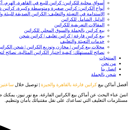
أسواق محلية للكراتين: كراتين للبيع في القاهرة، الهرم، أك
أنواع الكراتين: كراتين صغيرة ومتوسطة وكبيرة، كراتين
الاستدامة في التعبئة والتغليف: الكراتين الصديقة للبيئة وإ
الدليل الشامل للكراتين
المقالات التعريفية للكراتين
بيع كراتين بالجملة والسوق المحلي للكراتين
بيع كراتين فارغة | كراتين تغليف | كراتين شحن
خدمات التعبئة والتغليف
محلات بيع كراتين | مخازن وتوزيع الكراتين | شحن الكراتي
نصائح للمستهلك: كيفية اختيار الكراتين المثالية، نصائح ل
المنتجات
من نحن
اتصل بنا
شحن بالجملة
أفضل أماكن بيع
كراتين فارغة بالقاهرة والجيزة
| توصيل خلال
ساعتين
مستلزمات التغليف التي تساعدك على نقل مقتنياتك بأمان وتنظيم.