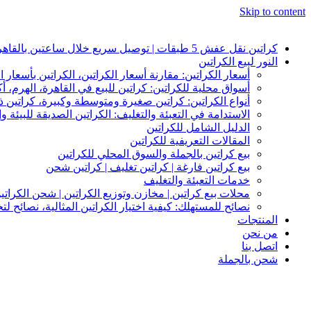
Skip to content
كراتين نقل عفش 5 طبقات | توصيل سريع خلال ساعتين بالقاهرة والجيزة | النور لبيع الكراتين
النور لبيع الكراتين
أسعار الكراتين: مقارنة أسعار الكراتين، الكراتين بأسعار ا
أسواق محلية للكراتين: كراتين للبيع في القاهرة، الهرم، أك
أنواع الكراتين: كراتين صغيرة ومتوسطة وكبيرة، كراتين
الاستدامة في التعبئة والتغليف: الكراتين الصديقة للبيئة وإ
الدليل الشامل للكراتين
المقالات التعريفية للكراتين
بيع كراتين بالجملة والسوق المحلي للكراتين
بيع كراتين فارغة | كراتين تغليف | كراتين شحن
خدمات التعبئة والتغليف
محلات بيع كراتين | مخازن وتوزيع الكراتين | شحن الكراتي
نصائح للمستهلك: كيفية اختيار الكراتين المثالية، نصائح ل
المنتجات
من نحن
اتصل بنا
شحن بالجملة