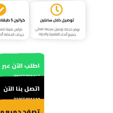
كراتين 5 طبقات عالية الجودة
توصيل خلال ساعتين
نوفر خدمة توصيل سريعة تغطي
كراتين متينة تمن
درجات الحماية أثناء
جميع أنحاء القاهرة والجيزة.
اطلب الآن عبر 
01065891118
اتصل بنا الآن
01065891118
تصفح جميع منت