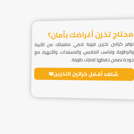
محتاج تخزن أغراضك بأمان؟
نوفر كراتين تخزين قوية تحمي مقتنياتك من الأتربة
والرطوبة، وتناسب الملابس، والمستندات، والأجهزة، مع
جودة تضمن حفظها لفترات طويلة.
شاهد أفضل كراتين التخزين