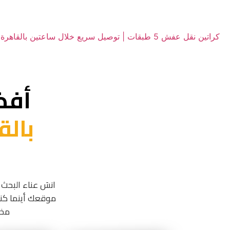
كراتين نقل عفش 5 طبقات | توصيل سريع خلال ساعتين بالقاهرة والجيزة | النور لبيع الكراتين
أفض
بالق
انسَ عناء البحث 
مخت