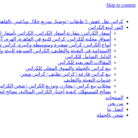
Skip to content
كراتين نقل عفش 5 طبقات | توصيل سريع خلال ساعتين بالقاهرة والجيزة | النور لبيع الكراتين
النور لبيع الكراتين
أسعار الكراتين: مقارنة أسعار الكراتين، الكراتين بأسعار ا
أسواق محلية للكراتين: كراتين للبيع في القاهرة، الهرم، أك
أنواع الكراتين: كراتين صغيرة ومتوسطة وكبيرة، كراتين
الاستدامة في التعبئة والتغليف: الكراتين الصديقة للبيئة وإ
الدليل الشامل للكراتين
المقالات التعريفية للكراتين
بيع كراتين بالجملة والسوق المحلي للكراتين
بيع كراتين فارغة | كراتين تغليف | كراتين شحن
خدمات التعبئة والتغليف
محلات بيع كراتين | مخازن وتوزيع الكراتين | شحن الكراتي
نصائح للمستهلك: كيفية اختيار الكراتين المثالية، نصائح ل
المنتجات
من نحن
اتصل بنا
شحن بالجملة