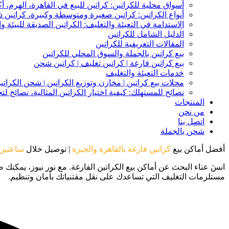
أسواق محلية للكراتين: كراتين للبيع في القاهرة، الهرم، أك
أنواع الكراتين: كراتين صغيرة ومتوسطة وكبيرة، كراتين
الاستدامة في التعبئة والتغليف: الكراتين الصديقة للبيئة وإ
الدليل الشامل للكراتين
المقالات التعريفية للكراتين
بيع كراتين بالجملة والسوق المحلي للكراتين
بيع كراتين فارغة | كراتين تغليف | كراتين شحن
خدمات التعبئة والتغليف
محلات بيع كراتين | مخازن وتوزيع الكراتين | شحن الكراتي
نصائح للمستهلك: كيفية اختيار الكراتين المثالية، نصائح ل
المنتجات
من نحن
اتصل بنا
شحن بالجملة
أفضل أماكن بيع
كراتين فارغة بالقاهرة والجيزة
| توصيل خلال
ساعتين
مستلزمات التغليف التي تساعدك على نقل مقتنياتك بأمان وتنظيم.